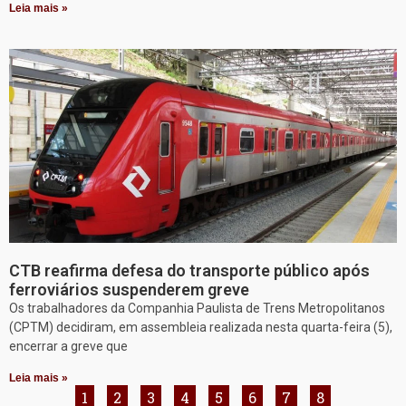
Leia mais »
CTB reafirma defesa do transporte público após
ferroviários suspenderem greve
Os trabalhadores da Companhia Paulista de Trens Metropolitanos
(CPTM) decidiram, em assembleia realizada nesta quarta-feira (5),
encerrar a greve que
Leia mais »
1
2
3
4
5
6
7
8