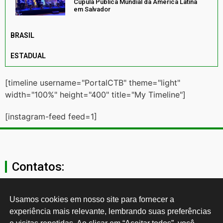
Cúpula Pública Mundial da América Latina
em Salvador
BRASIL
ESTADUAL
[timeline username="PortalCTB" theme="light"
width="100%" height="400" title="My Timeline"]
[instagram-feed feed=1]
Contatos:
secgeral@ctb.org.br
Usamos cookies em nosso site para fornecer a 
experiência mais relevante, lembrando suas preferências 
11 3874-0040