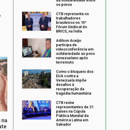
da solidariedade entre
os povos
CTB representa os
o
trabalhadores
brasileiros no 15º
Fórum Sindical do
BRICS, na Índia
Adilson Araújo
participa de
videoconferência em
solidariedade ao povo
venezuelano após
terremoto
Como o bloqueio dos
EUA contra a
Venezuela impõe
desafios à
recuperação da
tragédia humanitária
CTB reúne
representantes de 21
países na Cúpula
Pública Mundial da
 na
América Latina em
Salvador
ate