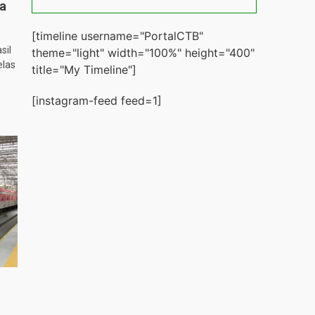
ta
[timeline username="PortalCTB"
sil
theme="light" width="100%" height="400"
elas
title="My Timeline"]
[instagram-feed feed=1]