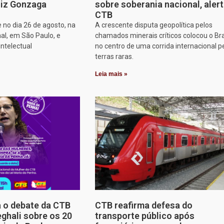
iz Gonzaga
sobre soberania nacional, aler
CTB
 no dia 26 de agosto, na
A crescente disputa geopolítica pelos
al, em São Paulo, e
chamados minerais críticos colocou o Bra
intelectual
no centro de uma corrida internacional p
terras raras.
Leia mais »
a o debate da CTB
CTB reafirma defesa do
ghali sobre os 20
transporte público após