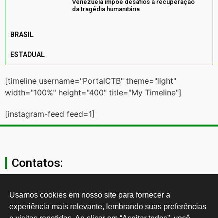
Venezuela impõe desafios à recuperação
da tragédia humanitária
BRASIL
ESTADUAL
[timeline username="PortalCTB" theme="light"
width="100%" height="400" title="My Timeline"]
[instagram-feed feed=1]
Contatos:
secgeral@ctb.org.br
Usamos cookies em nosso site para fornecer a 
experiência mais relevante, lembrando suas preferências 
11 3874-0040