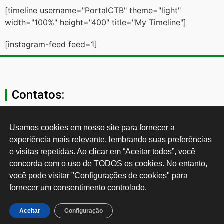
[timeline username="PortalCTB" theme="light"
width="100%" height="400" title="My Timeline"]
[instagram-feed feed=1]
Contatos:
secgeral@ctb.org.br
Usamos cookies em nosso site para fornecer a 
experiência mais relevante, lembrando suas preferências 
11 3874-0040
e visitas repetidas. Ao clicar em “Aceitar todos”, você 
concorda com o uso de TODOS os cookies. No entanto, 
Rua Cardoso de Almeida, 1843, Sumaré São Paulo - SP -
você pode visitar "Configurações de cookies" para 
Brasil CEP: 01251-001
fornecer um consentimento controlado.
Desenvolvido por:
Aceitar
Configuração