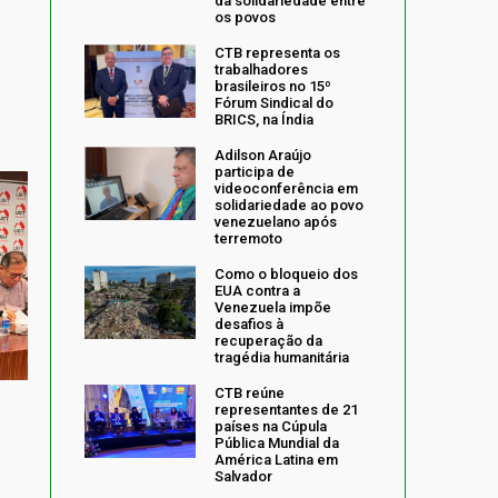
da solidariedade entre
os povos
CTB representa os
trabalhadores
brasileiros no 15º
Fórum Sindical do
BRICS, na Índia
Adilson Araújo
participa de
videoconferência em
solidariedade ao povo
venezuelano após
terremoto
Como o bloqueio dos
EUA contra a
Venezuela impõe
desafios à
recuperação da
tragédia humanitária
CTB reúne
representantes de 21
países na Cúpula
Pública Mundial da
América Latina em
Salvador