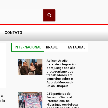
CONTATO
INTERNACIONAL
BRASIL
ESTADUAL
Adilson Araújo
defende integração
com justiça social e
protagonismo dos
trabalhadores em
seminário sobre o
Acordo Mercosul-
União Europeia
CTB participa de
ra
Encontro Sindical
 da
Internacional na
Nicarágua em defesa