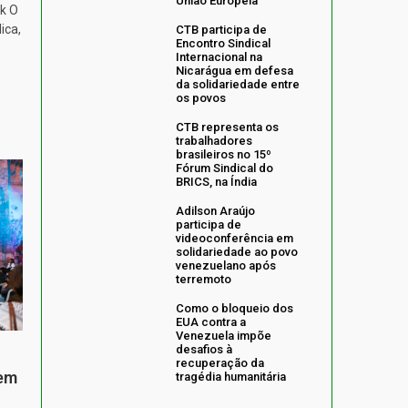
União Europeia
k O
ica,
CTB participa de
Encontro Sindical
Internacional na
Nicarágua em defesa
da solidariedade entre
os povos
CTB representa os
trabalhadores
brasileiros no 15º
Fórum Sindical do
BRICS, na Índia
Adilson Araújo
participa de
videoconferência em
solidariedade ao povo
venezuelano após
terremoto
Como o bloqueio dos
EUA contra a
Venezuela impõe
desafios à
recuperação da
 em
tragédia humanitária