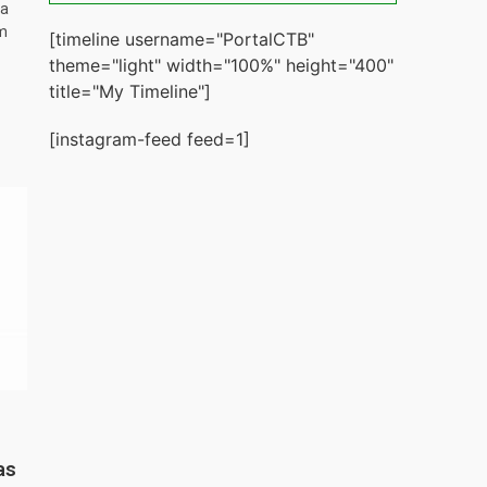
ta
m
[timeline username="PortalCTB"
theme="light" width="100%" height="400"
title="My Timeline"]
[instagram-feed feed=1]
as