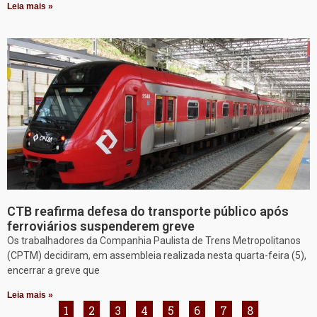
Leia mais »
CTB reafirma defesa do transporte público após
ferroviários suspenderem greve
Os trabalhadores da Companhia Paulista de Trens Metropolitanos
(CPTM) decidiram, em assembleia realizada nesta quarta-feira (5),
encerrar a greve que
Leia mais »
1
2
3
4
5
6
7
8