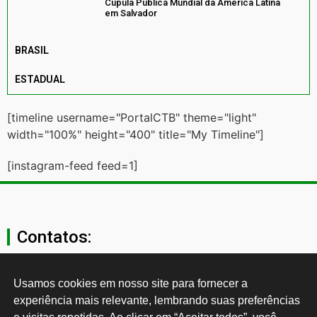
Cúpula Pública Mundial da América Latina
em Salvador
BRASIL
ESTADUAL
[timeline username="PortalCTB" theme="light"
width="100%" height="400" title="My Timeline"]
[instagram-feed feed=1]
Contatos:
secgeral@ctb.org.br
Usamos cookies em nosso site para fornecer a 
experiência mais relevante, lembrando suas preferências 
11 3874-0040