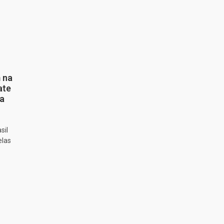
 na
ate
ta
sil
elas