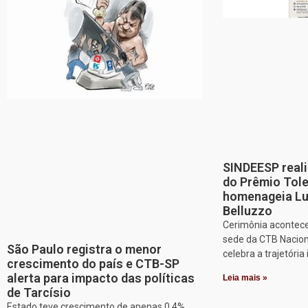
SINDEESP reali
do Prêmio Tol
homenageia Lu
Belluzzo
Cerimônia acontece
sede da CTB Nacion
São Paulo registra o menor
celebra a trajetória 
crescimento do país e CTB-SP
alerta para impacto das políticas
Leia mais »
de Tarcísio
Estado teve crescimento de apenas 0,4%