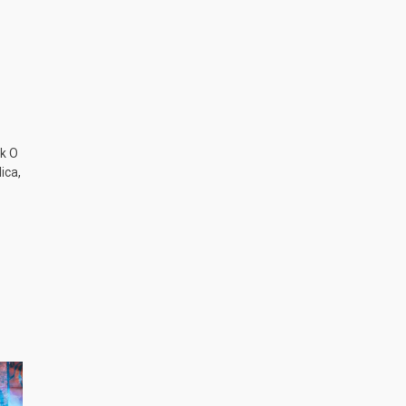
k O
ica,