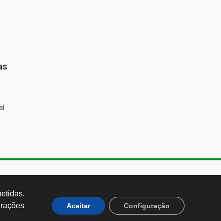
as
%
al
de Almeida, 1843, Sumaré São
 Brasil CEP: 01251-001
tidas. 
rações 
Aceitar
Configuração