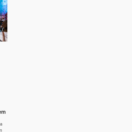
 em
ta
m