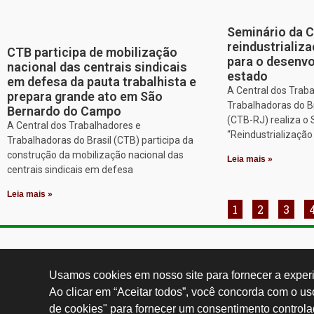
Seminário da 
reindustriali
CTB participa de mobilização
para o desenv
nacional das centrais sindicais
estado
em defesa da pauta trabalhista e
A Central dos Trab
prepara grande ato em São
Trabalhadoras do Br
Bernardo do Campo
(CTB-RJ) realiza o
A Central dos Trabalhadores e
“Reindustrializaçã
Trabalhadoras do Brasil (CTB) participa da
construção da mobilização nacional das
Leia mais »
centrais sindicais em defesa
Leia mais »
1
2
3
Contatos:
secgeral@
Usamos cookies em nosso site para fornecer a experiê
Ao clicar em “Aceitar todos”, você concorda com o u
de cookies" para fornecer um consentimento controla