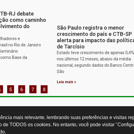
CTB-RJ debate
zação como caminho
olvimento do
São Paulo registra o menor
crescimento do país e CTB-SP
alhadores e
alerta para impacto das polític
asil no Rio de Janeiro
de Tarcísio
 Seminário
Estado teve crescimento de apenas 0,4
o como Base da
nos últimos 12 meses, abaixo da média
nacional, segundo dados do Banco Centr
São
Leia mais »
4
5
6
7
8
Rua Cardoso 
ctb.org.br
11 3874-0040
Paulo - SP -
ncia mais relevante, lembrando suas preferências e visitas repe
so de TODOS os cookies. No entanto, você pode visitar "Configu
do.
Desenvolvido por: