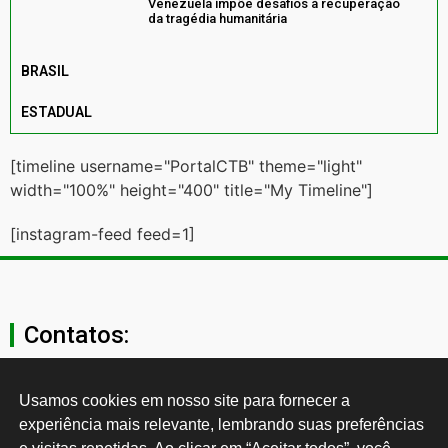
Venezuela impõe desafios à recuperação
da tragédia humanitária
BRASIL
ESTADUAL
[timeline username="PortalCTB" theme="light"
width="100%" height="400" title="My Timeline"]
[instagram-feed feed=1]
Contatos:
secgeral@ctb.org.br
Usamos cookies em nosso site para fornecer a 
experiência mais relevante, lembrando suas preferências 
11 3874-0040