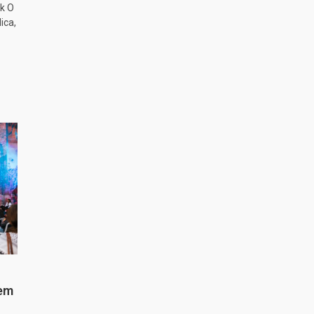
k O
ica,
 em