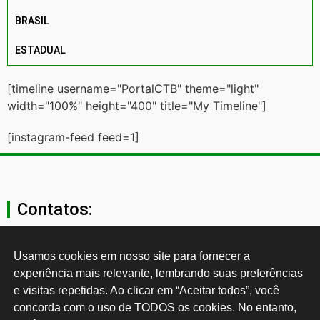
BRASIL
ESTADUAL
[timeline username="PortalCTB" theme="light"
width="100%" height="400" title="My Timeline"]
[instagram-feed feed=1]
Contatos:
secgeral@ctb.org.br
Usamos cookies em nosso site para fornecer a 
experiência mais relevante, lembrando suas preferências 
11 3874-0040
e visitas repetidas. Ao clicar em “Aceitar todos”, você 
concorda com o uso de TODOS os cookies. No entanto, 
Rua Cardoso de Almeida, 1843, Sumaré São Paulo - SP -