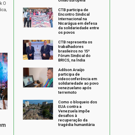
União Europeia
k O
ica,
CTB participa de
Encontro Sindical
Internacional na
Nicarágua em defesa
da solidariedade entre
os povos
CTB representa os
trabalhadores
brasileiros no 15º
Fórum Sindical do
BRICS, na Índia
Adilson Araújo
participa de
videoconferência em
solidariedade ao povo
venezuelano após
terremoto
Como o bloqueio dos
EUA contra a
Venezuela impõe
desafios à
recuperação da
 em
tragédia humanitária