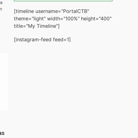
ta
m
[timeline username="PortalCTB"
theme="light" width="100%" height="400"
title="My Timeline"]
[instagram-feed feed=1]
as