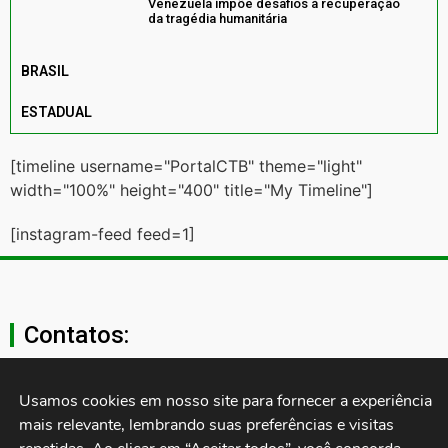
Venezuela impõe desafios à recuperação
da tragédia humanitária
BRASIL
ESTADUAL
[timeline username="PortalCTB" theme="light"
width="100%" height="400" title="My Timeline"]
[instagram-feed feed=1]
Contatos:
secgeral@ctb.org.br
Usamos cookies em nosso site para fornecer a experiência 
mais relevante, lembrando suas preferências e visitas 
11 3874-0040