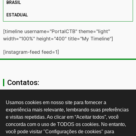
BRASIL
ESTADUAL
[timeline username="PortalCTB" theme="light"
width="100%" height="400" title="My Timeline"]
[instagram-feed feed=1]
Contatos:
secgeral@ctb.org.br
Usamos cookies em nosso site para fornecer a 
experiência mais relevante, lembrando suas preferências 
11 3874-0040
e visitas repetidas. Ao clicar em “Aceitar todos”, você 
concorda com o uso de TODOS os cookies. No entanto, 
Rua Cardoso de Almeida, 1843, Sumaré São Paulo - SP -
você pode visitar "Configurações de cookies" para 
Brasil CEP: 01251-001