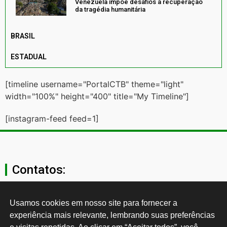
Venezuela impõe desafios à recuperação
da tragédia humanitária
BRASIL
ESTADUAL
[timeline username="PortalCTB" theme="light"
width="100%" height="400" title="My Timeline"]
[instagram-feed feed=1]
Contatos:
secgeral@ctb.org.br
Usamos cookies em nosso site para fornecer a 
experiência mais relevante, lembrando suas preferências 
11 3874-0040