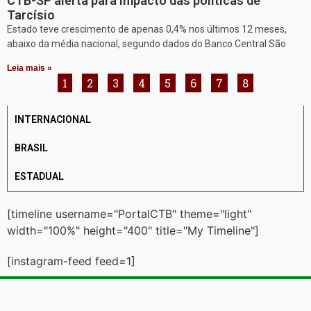
CTB-SP alerta para impacto das políticas de
Tarcísio
Estado teve crescimento de apenas 0,4% nos últimos 12 meses,
abaixo da média nacional, segundo dados do Banco Central São
Leia mais »
1
2
3
4
5
6
7
8
INTERNACIONAL
BRASIL
ESTADUAL
[timeline username="PortalCTB" theme="light"
width="100%" height="400" title="My Timeline"]
[instagram-feed feed=1]