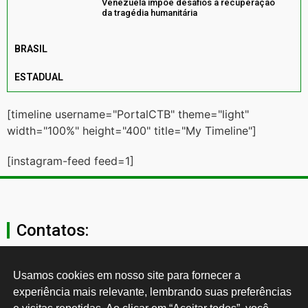
Venezuela impõe desafios à recuperação
da tragédia humanitária
BRASIL
ESTADUAL
[timeline username="PortalCTB" theme="light"
width="100%" height="400" title="My Timeline"]
[instagram-feed feed=1]
Contatos:
secgeral@ctb.org.br
Usamos cookies em nosso site para fornecer a 
experiência mais relevante, lembrando suas preferências 
11 3874-0040