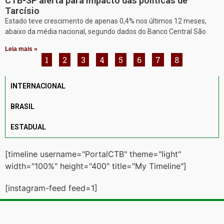
CTB-SP alerta para impacto das políticas de
Tarcísio
Estado teve crescimento de apenas 0,4% nos últimos 12 meses,
abaixo da média nacional, segundo dados do Banco Central São
Leia mais »
1
2
3
4
5
6
7
8
INTERNACIONAL
BRASIL
ESTADUAL
[timeline username="PortalCTB" theme="light"
width="100%" height="400" title="My Timeline"]
[instagram-feed feed=1]