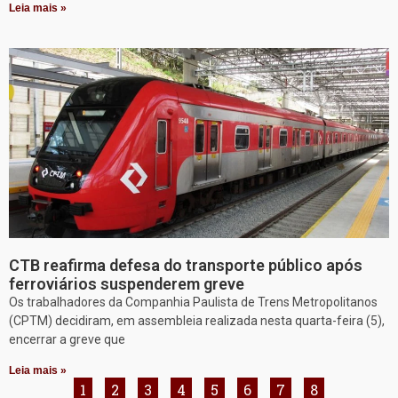
Leia mais »
CTB reafirma defesa do transporte público após
ferroviários suspenderem greve
Os trabalhadores da Companhia Paulista de Trens Metropolitanos
(CPTM) decidiram, em assembleia realizada nesta quarta-feira (5),
encerrar a greve que
Leia mais »
1
2
3
4
5
6
7
8