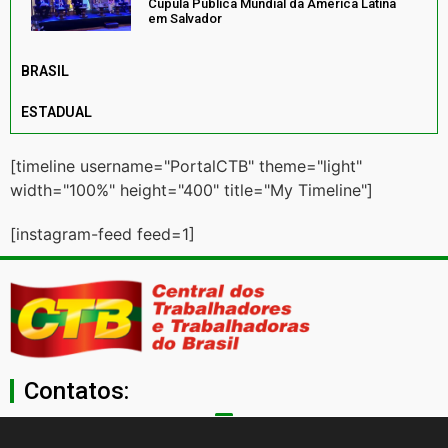
Cúpula Pública Mundial da América Latina
em Salvador
BRASIL
ESTADUAL
[timeline username="PortalCTB" theme="light"
width="100%" height="400" title="My Timeline"]
[instagram-feed feed=1]
Contatos:
secgeral@ctb.org.br