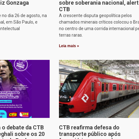
iz Gonzaga
sobre soberania nacional, aler
CTB
 no dia 26 de agosto, na
A crescente disputa geopolítica pelos
al, em São Paulo, e
chamados minerais críticos colocou o Bra
intelectual
no centro de uma corrida internacional p
terras raras.
Leia mais »
a o debate da CTB
CTB reafirma defesa do
ghali sobre os 20
transporte público após