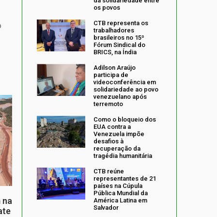
da solidariedade entre
os povos
CTB representa os
o
trabalhadores
brasileiros no 15º
Fórum Sindical do
BRICS, na Índia
Adilson Araújo
participa de
videoconferência em
solidariedade ao povo
venezuelano após
terremoto
Como o bloqueio dos
EUA contra a
Venezuela impõe
desafios à
recuperação da
tragédia humanitária
CTB reúne
representantes de 21
países na Cúpula
Pública Mundial da
 na
América Latina em
Salvador
ate