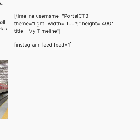
ta
[timeline username="PortalCTB"
sil
theme="light" width="100%" height="400"
elas
title="My Timeline"]
[instagram-feed feed=1]