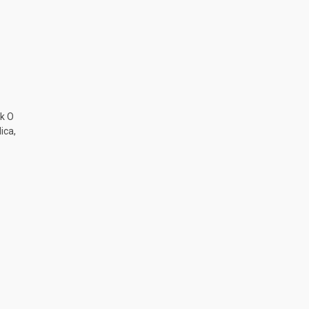
k O
ica,