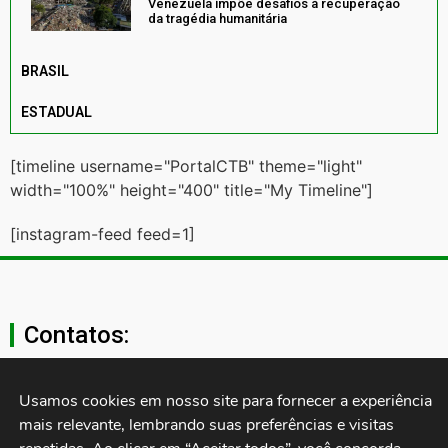
Venezuela impõe desafios à recuperação
da tragédia humanitária
BRASIL
ESTADUAL
[timeline username="PortalCTB" theme="light"
width="100%" height="400" title="My Timeline"]
[instagram-feed feed=1]
Contatos:
secgeral@ctb.org.br
Usamos cookies em nosso site para fornecer a experiência 
mais relevante, lembrando suas preferências e visitas 
11 3874-0040