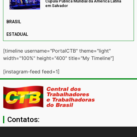
Cúpula Pública Mundial da América Latina
em Salvador
BRASIL
ESTADUAL
[timeline username="PortalCTB" theme="light"
width="100%" height="400" title="My Timeline"]
[instagram-feed feed=1]
Contatos:
secgeral@ctb.org.br