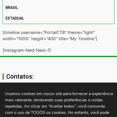
BRASIL
ESTADUAL
[timeline username="PortalCTB" theme="light"
width="100%" height="400" title="My Timeline"]
[instagram-feed feed=1]
Contatos:
secgeral@ctb.org.br
Usamos cookies em nosso site para fornecer a experiência 
mais relevante, lembrando suas preferências e visitas 
11 3874-0040
repetidas. Ao clicar em “Aceitar todos”, você concorda 
com o uso de TODOS os cookies. No entanto, você pode 
Rua Cardoso de Almeida, 1843, Sumaré São Paulo - SP -