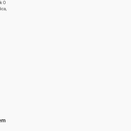
k O
ica,
 em