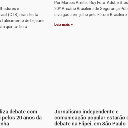
Por Marcos Aurélio Ruy Foto: Adobe Stoc
alhadores e
20º Anuário Brasileiro de Segurança Públ
rasil (CTB) manifesta
divulgado em julho pelo Fórum Brasileiro
o falecimento de Lejeune
Leia mais »
sta quinta-feira
aliza debate com
Jornalismo independente e
i pelos 20 anos da
comunicação popular estarão
enha
debate na Flipei, em São Paulo