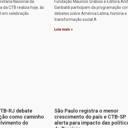
retaria Nacional da
Fundação Maurício Grabois e Editora Ani
 da CTB realiza hoje, às
Garibaldi participam da programação co
al em celebração
debates sobre América Latina, história e
transformação social A
Leia mais »
CTB-RJ debate
São Paulo registra o menor
zação como caminho
crescimento do país e CTB-SP
olvimento do
alerta para impacto das polític