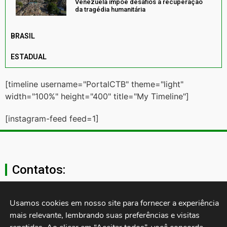
Venezuela impõe desafios à recuperação
da tragédia humanitária
BRASIL
ESTADUAL
[timeline username="PortalCTB" theme="light"
width="100%" height="400" title="My Timeline"]
[instagram-feed feed=1]
Contatos:
secgeral@ctb.org.br
Usamos cookies em nosso site para fornecer a experiência 
mais relevante, lembrando suas preferências e visitas 
11 3874-0040