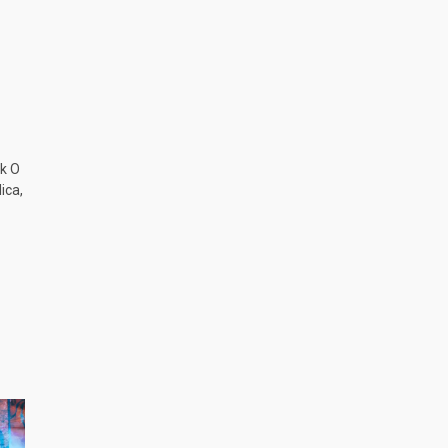
k O
ica,