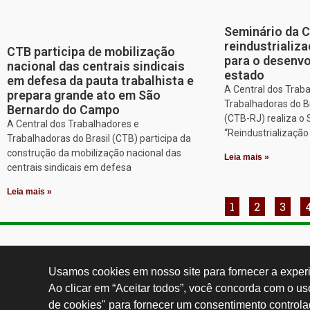
Seminário da 
reindustriali
CTB participa de mobilização
para o desenv
nacional das centrais sindicais
estado
em defesa da pauta trabalhista e
A Central dos Trab
prepara grande ato em São
Trabalhadoras do Br
Bernardo do Campo
(CTB-RJ) realiza o
A Central dos Trabalhadores e
“Reindustrializaçã
Trabalhadoras do Brasil (CTB) participa da
construção da mobilização nacional das
Leia mais »
centrais sindicais em defesa
Leia mais »
1
2
3
Contatos:
secgeral@
Usamos cookies em nosso site para fornecer a experiê
Ao clicar em “Aceitar todos”, você concorda com o u
de cookies" para fornecer um consentimento controla