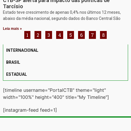
CTB-SP alerta para impacto das políticas de
Tarcísio
Estado teve crescimento de apenas 0,4% nos últimos 12 meses,
abaixo da média nacional, segundo dados do Banco Central São
Leia mais »
1
2
3
4
5
6
7
8
INTERNACIONAL
BRASIL
ESTADUAL
[timeline username="PortalCTB" theme="light"
width="100%" height="400" title="My Timeline"]
[instagram-feed feed=1]