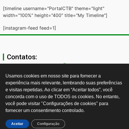
[timeline username="PortalCTB" theme="light"
width="100%" height="400" title="My Timeline"]
[instagram-feed feed=1]
Contatos:
secgeral@ctb.org.br
Usamos cookies em nosso site para fornecer a 
experiência mais relevante, lembrando suas preferências 
11 3874-0040
e visitas repetidas. Ao clicar em “Aceitar todos”, você 
concorda com o uso de TODOS os cookies. No entanto, 
Rua Cardoso de Almeida, 1843, Sumaré São Paulo - SP -
você pode visitar "Configurações de cookies" para 
Brasil CEP: 01251-001
fornecer um consentimento controlado.
Desenvolvido por:
Aceitar
Configuração