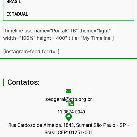
BRASIL
ESTADUAL
[timeline username="PortalCTB" theme="light"
width="100%" height="400" title="My Timeline"]
[instagram-feed feed=1]
Contatos:
secgeral@ctb.org.br
11 3874-0040
Rua Cardoso de Almeida, 1843, Sumaré São Paulo - SP -
Brasil CEP: 01251-001