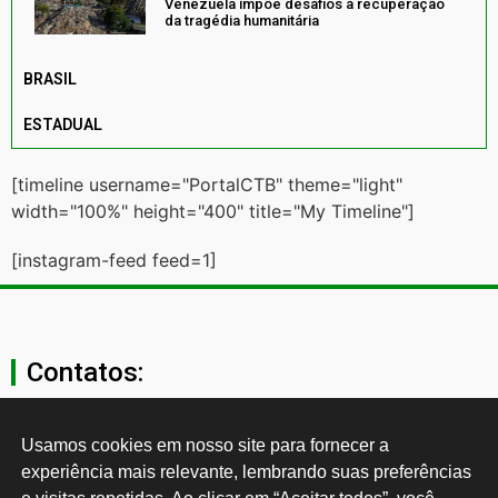
Venezuela impõe desafios à recuperação
da tragédia humanitária
BRASIL
ESTADUAL
[timeline username="PortalCTB" theme="light"
width="100%" height="400" title="My Timeline"]
[instagram-feed feed=1]
Contatos:
secgeral@ctb.org.br
Usamos cookies em nosso site para fornecer a 
experiência mais relevante, lembrando suas preferências 
11 3874-0040