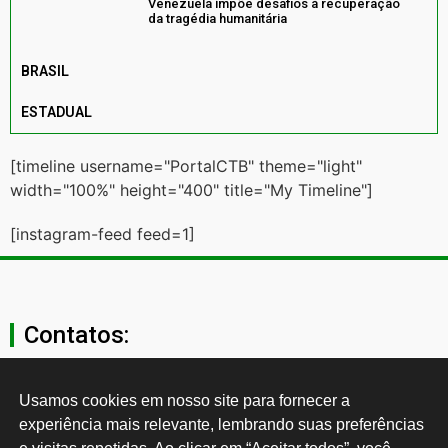
Venezuela impõe desafios à recuperação
da tragédia humanitária
BRASIL
ESTADUAL
[timeline username="PortalCTB" theme="light"
width="100%" height="400" title="My Timeline"]
[instagram-feed feed=1]
Contatos:
secgeral@ctb.org.br
Usamos cookies em nosso site para fornecer a 
experiência mais relevante, lembrando suas preferências 
11 3874-0040