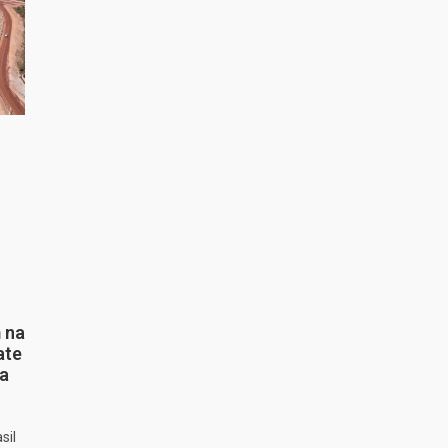
 na
ate
ta
sil