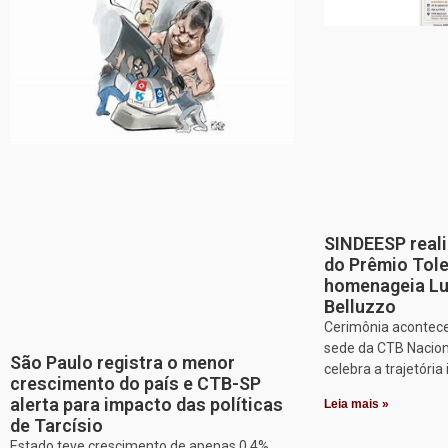
SINDEESP reali
do Prêmio Tol
homenageia Lu
Belluzzo
Cerimônia acontece
sede da CTB Nacion
São Paulo registra o menor
celebra a trajetória 
crescimento do país e CTB-SP
alerta para impacto das políticas
Leia mais »
de Tarcísio
Estado teve crescimento de apenas 0,4%