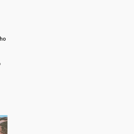
nho
o