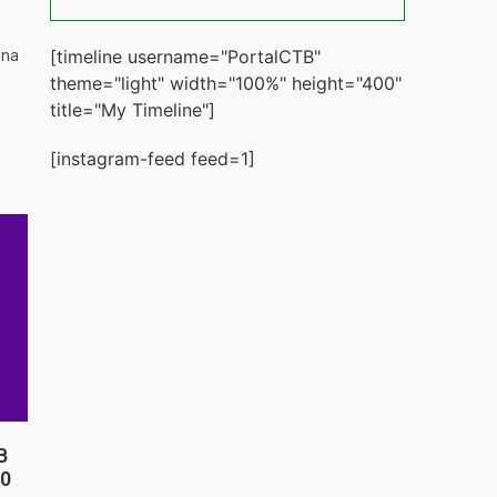
[timeline username="PortalCTB"
 na
theme="light" width="100%" height="400"
title="My Timeline"]
[instagram-feed feed=1]
B
20