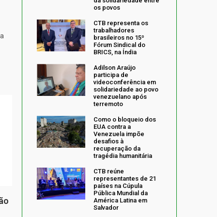
da solidariedade entre
os povos
CTB representa os
trabalhadores
da
brasileiros no 15º
Fórum Sindical do
BRICS, na Índia
Adilson Araújo
participa de
videoconferência em
solidariedade ao povo
venezuelano após
terremoto
Como o bloqueio dos
EUA contra a
Venezuela impõe
desafios à
recuperação da
tragédia humanitária
CTB reúne
representantes de 21
países na Cúpula
Pública Mundial da
ção
América Latina em
Salvador