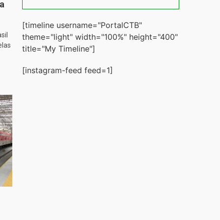
ta
[timeline username="PortalCTB"
sil
theme="light" width="100%" height="400"
elas
title="My Timeline"]
[instagram-feed feed=1]