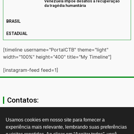
Venezuela impõe desafios à recuperação
da tragédia humanitária
BRASIL
ESTADUAL
[timeline username="PortalCTB" theme="light"
width="100%" height="400" title="My Timeline"]
[instagram-feed feed=1]
Contatos:
secgeral@ctb.org.br
Usamos cookies em nosso site para fornecer a 
experiência mais relevante, lembrando suas preferências 
11 3874-0040