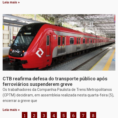
Leia mais »
CTB reafirma defesa do transporte público após
ferroviários suspenderem greve
Os trabalhadores da Companhia Paulista de Trens Metropolitanos
(CPTM) decidiram, em assembleia realizada nesta quarta-feira (5),
encerrar a greve que
Leia mais »
1
2
3
4
5
6
7
8