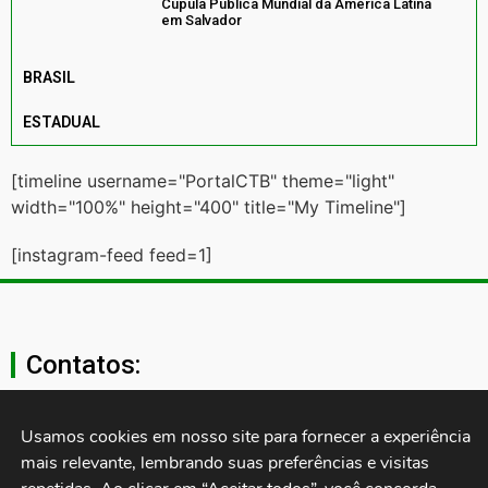
Cúpula Pública Mundial da América Latina
em Salvador
BRASIL
ESTADUAL
[timeline username="PortalCTB" theme="light"
width="100%" height="400" title="My Timeline"]
[instagram-feed feed=1]
Contatos:
secgeral@ctb.org.br
Usamos cookies em nosso site para fornecer a experiência 
mais relevante, lembrando suas preferências e visitas 
11 3874-0040