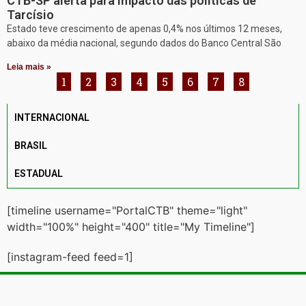
CTB-SP alerta para impacto das políticas de
Tarcísio
Estado teve crescimento de apenas 0,4% nos últimos 12 meses,
abaixo da média nacional, segundo dados do Banco Central São
Leia mais »
1
2
3
4
5
6
7
8
INTERNACIONAL
BRASIL
ESTADUAL
[timeline username="PortalCTB" theme="light"
width="100%" height="400" title="My Timeline"]
[instagram-feed feed=1]