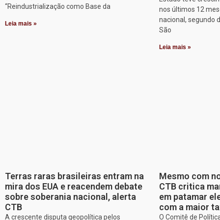
“Reindustrialização como Base da
nos últimos 12 mes
nacional, segundo 
Leia mais »
São
Leia mais »
Terras raras brasileiras entram na
Mesmo com nov
mira dos EUA e reacendem debate
CTB critica ma
sobre soberania nacional, alerta
em patamar ele
CTB
com a maior ta
A crescente disputa geopolítica pelos
O Comitê de Políti