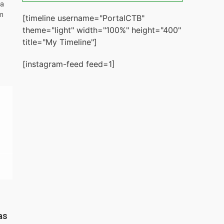
ta
m
[timeline username="PortalCTB"
theme="light" width="100%" height="400"
title="My Timeline"]
[instagram-feed feed=1]
as