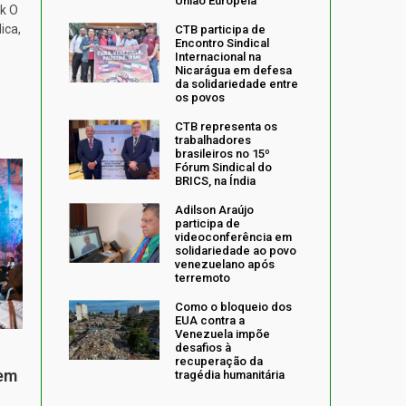
União Europeia
k O
ica,
CTB participa de
Encontro Sindical
Internacional na
Nicarágua em defesa
da solidariedade entre
os povos
CTB representa os
trabalhadores
brasileiros no 15º
Fórum Sindical do
BRICS, na Índia
Adilson Araújo
participa de
videoconferência em
solidariedade ao povo
venezuelano após
terremoto
Como o bloqueio dos
EUA contra a
Venezuela impõe
desafios à
recuperação da
 em
tragédia humanitária