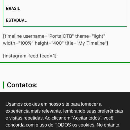
BRASIL
ESTADUAL
[timeline username="PortalCTB" theme="light"
width="100%" height="400" title="My Timeline"]
[instagram-feed feed=1]
Contatos:
secgeral@ctb.org.br
Usamos cookies em nosso site para fornecer a 
experiência mais relevante, lembrando suas preferências 
11 3874-0040
e visitas repetidas. Ao clicar em “Aceitar todos”, você 
concorda com o uso de TODOS os cookies. No entanto, 
Rua Cardoso de Almeida, 1843, Sumaré São Paulo - SP -