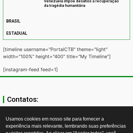
Venezuela impõe desafios à recuperação
da tragédia humanitária
BRASIL
ESTADUAL
[timeline username="PortalCTB" theme="light"
width="100%" height="400" title="My Timeline"]
[instagram-feed feed=1]
Contatos:
secgeral@ctb.org.br
Usamos cookies em nosso site para fornecer a 
experiência mais relevante, lembrando suas preferências 
11 3874-0040