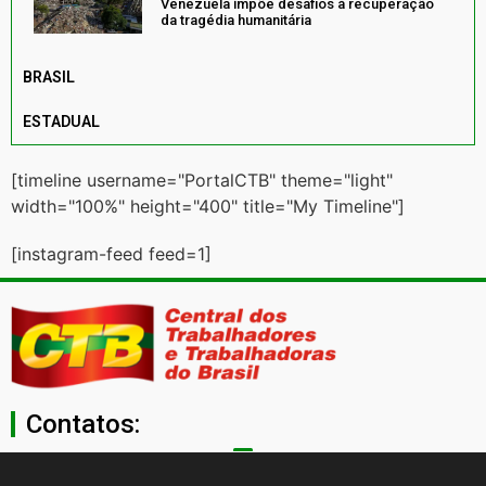
Venezuela impõe desafios à recuperação
da tragédia humanitária
BRASIL
ESTADUAL
[timeline username="PortalCTB" theme="light"
width="100%" height="400" title="My Timeline"]
[instagram-feed feed=1]
Contatos:
secgeral@ctb.org.br