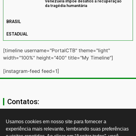
Venezuela impõe desafios à recuperação
da tragédia humanitária
BRASIL
ESTADUAL
[timeline username="PortalCTB" theme="light"
width="100%" height="400" title="My Timeline"]
[instagram-feed feed=1]
Contatos:
secgeral@ctb.org.br
Usamos cookies em nosso site para fornecer a 
experiência mais relevante, lembrando suas preferências 
11 3874-0040