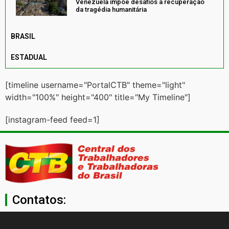
Venezuela impõe desafios à recuperação
da tragédia humanitária
BRASIL
ESTADUAL
[timeline username="PortalCTB" theme="light"
width="100%" height="400" title="My Timeline"]
[instagram-feed feed=1]
Contatos:
secgeral@ctb.org.br