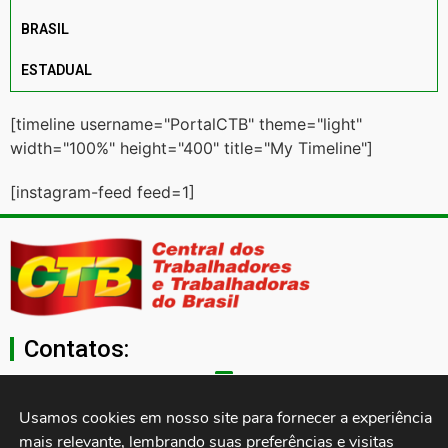
BRASIL
ESTADUAL
[timeline username="PortalCTB" theme="light"
width="100%" height="400" title="My Timeline"]
[instagram-feed feed=1]
Contatos:
secgeral@ctb.org.br
Usamos cookies em nosso site para fornecer a experiência 
mais relevante, lembrando suas preferências e visitas 
11 3874-0040