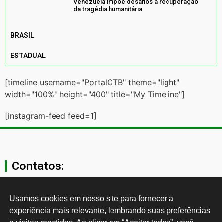
Venezuela impõe desafios à recuperação
da tragédia humanitária
BRASIL
ESTADUAL
[timeline username="PortalCTB" theme="light"
width="100%" height="400" title="My Timeline"]
[instagram-feed feed=1]
Contatos:
secgeral@ctb.org.br
Usamos cookies em nosso site para fornecer a 
experiência mais relevante, lembrando suas preferências 
11 3874-0040