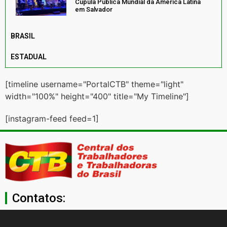
Cúpula Pública Mundial da América Latina
em Salvador
BRASIL
ESTADUAL
[timeline username="PortalCTB" theme="light"
width="100%" height="400" title="My Timeline"]
[instagram-feed feed=1]
Contatos:
secgeral@ctb.org.br