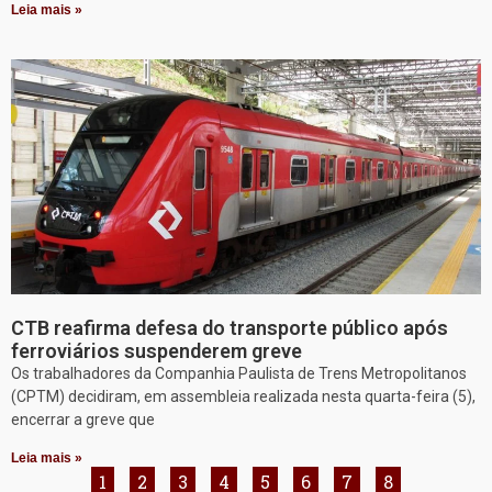
Leia mais »
CTB reafirma defesa do transporte público após
ferroviários suspenderem greve
Os trabalhadores da Companhia Paulista de Trens Metropolitanos
(CPTM) decidiram, em assembleia realizada nesta quarta-feira (5),
encerrar a greve que
Leia mais »
1
2
3
4
5
6
7
8