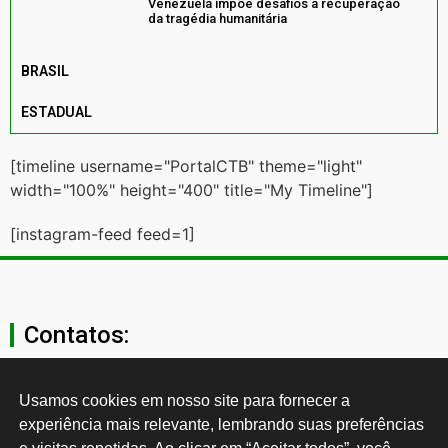
Venezuela impõe desafios à recuperação
da tragédia humanitária
BRASIL
ESTADUAL
[timeline username="PortalCTB" theme="light"
width="100%" height="400" title="My Timeline"]
[instagram-feed feed=1]
Contatos:
secgeral@ctb.org.br
Usamos cookies em nosso site para fornecer a 
experiência mais relevante, lembrando suas preferências 
11 3874-0040